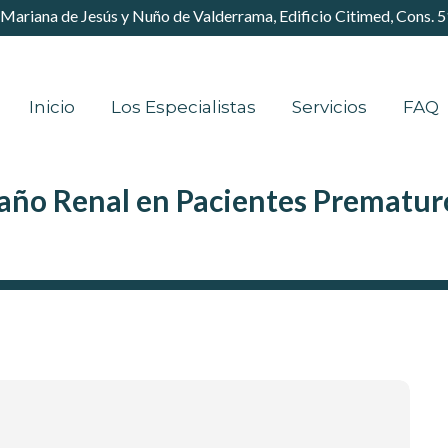
 Mariana de Jesús y Nuño de Valderrama, Edificio Citimed, Cons. 
Inicio
Los Especialistas
Servicios
FAQ
año Renal en Pacientes Prematur