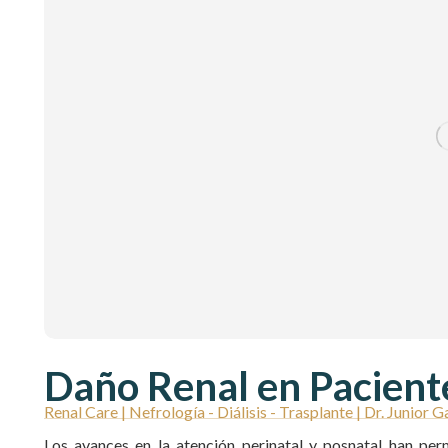
Daño Renal en Pacient
Renal Care | Nefrología - Diálisis - Trasplante | Dr. Junior
Los avances en la atención perinatal y posnatal han pe