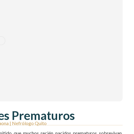
es Prematuros
 Gaona | Nefrólogo Quito
rmitido que muchos recién nacidos prematuros sobrevivan,