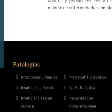
adultos y pediátricos con afec
manejo de enfermedades compleja
Patologías
Infecciones Urinarias
Nefropatía Diabética
Insuficiencia Renal
Nefritis Lúpica
Insuficiencia renal
Pacientes con
crónica
trasplante renal