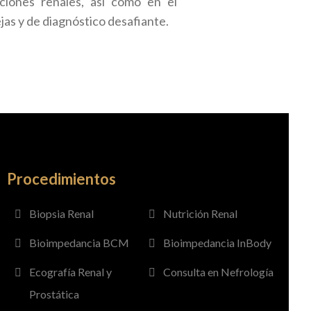
ciones renales, así como en el
s y de diagnóstico desafiante.
Procedimientos
Biopsia Renal
Nutrición Renal
Bioimpedancia BCM
Bioimpedancia InBody
Ecografía Renal y
Consulta en Nefrología
Prostática